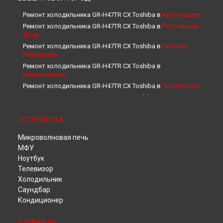
Ремонт холодильника GR-H47TR CX Toshiba в
Краснодаре
Ремонт холодильника GR-H47TR CX Toshiba в
Ростове-на-
Дону
Ремонт холодильника GR-H47TR CX Toshiba в
Нижнем
Новгороде
Ремонт холодильника GR-H47TR CX Toshiba в
Новосибирске
Ремонт холодильника GR-H47TR CX Toshiba в
Челябинске
Ремонт холодильника GR-H47TR CX Toshiba в
Екатеринбурге
Ремонт холодильника GR-H47TR CX Toshiba в
Казани
УСТРОЙСТВА
Ремонт холодильника GR-H47TR CX Toshiba в
Уфе
Микроволновая печь
Ремонт холодильника GR-H47TR CX Toshiba в
Воронеже
МФУ
Ремонт холодильника GR-H47TR CX Toshiba в
Волгограде
Ноутбук
Ремонт холодильника GR-H47TR CX Toshiba в
Барнауле
Телевизор
Ремонт холодильника GR-H47TR CX Toshiba в
Ижевске
Холодильник
Ремонт холодильника GR-H47TR CX Toshiba в
Тольятти
Саундбар
Ремонт холодильника GR-H47TR CX Toshiba в
Ярославле
Кондиционер
Ремонт холодильника GR-H47TR CX Toshiba в
Саратове
Ремонт холодильника GR-H47TR CX Toshiba в
Хабаровске
СТРАНИЦЫ