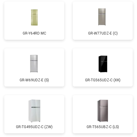
GR-Y64RD MC
GR-W77UDZ-E (C)
GR-W69UDZ-E (S)
GR-TG565UDZ-C (XK)
GR-TG495UDZ-C (ZW)
GR-T565UBZ-C (LS)