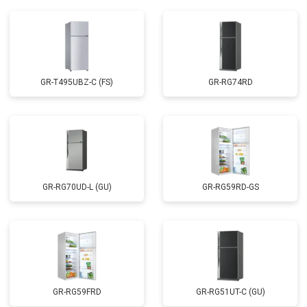
GR-T495UBZ-C (FS)
GR-RG74RD
GR-RG70UD-L (GU)
GR-RG59RD-GS
GR-RG59FRD
GR-RG51UT-C (GU)