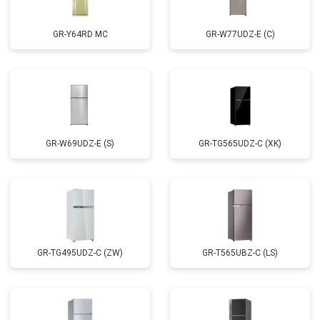
GR-Y64RD MC
GR-W77UDZ-E (C)
GR-W69UDZ-E (S)
GR-TG565UDZ-C (XK)
GR-TG495UDZ-C (ZW)
GR-T565UBZ-C (LS)