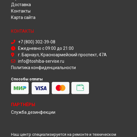
Доставка
Ремонт холодильника GR-M49TR Toshiba в
Омске
Контакты
Ремонт холодильника GR-M49TR Toshiba в
Красноярске
Карта сайта
Ремонт холодильника GR-M49TR Toshiba в
Перми
Ремонт холодильника GR-M49TR Toshiba в
Ульяновске
КОНТАКТЫ
Ремонт холодильника GR-M49TR Toshiba в
Кирове
Ремонт холодильника GR-M49TR Toshiba в
Москве
+7 (800) 302-39-08
Ремонт холодильника GR-M49TR Toshiba в
Санкт-
Ежедневно с 09:00 до 21:00
Петербурге
г. Барнаул, Красноармейский проспект, 47А
info@toshiba-servise.ru
Политика конфиденциальности
Способы оплаты
ПАРТНЁРЫ
Служба дезинфекции
Наш центр специализируется на ремонте и техническом