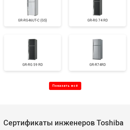
GR-RG46UT-C (GS)
GR-RG 74 RD
GR-RG 59 RD
GR-R74RD
Сертификаты инженеров Toshiba