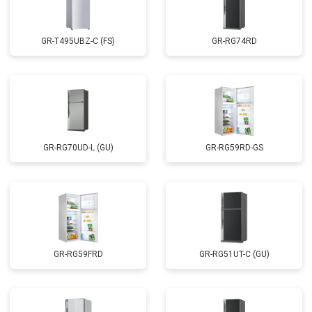
GR-T495UBZ-C (FS)
GR-RG74RD
GR-RG70UD-L (GU)
GR-RG59RD-GS
GR-RG59FRD
GR-RG51UT-C (GU)