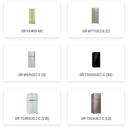
GR-Y64RD MC
GR-W77UDZ-E (C)
GR-W69UDZ-E (S)
GR-TG565UDZ-C (XK)
GR-TG495UDZ-C (ZW)
GR-T565UBZ-C (LS)