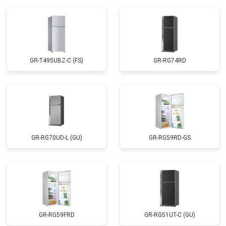
GR-T495UBZ-C (FS)
GR-RG74RD
GR-RG70UD-L (GU)
GR-RG59RD-GS
GR-RG59FRD
GR-RG51UT-C (GU)