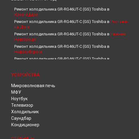
Ремонт холодильника GR-RG46UT-C (GS) Toshiba в
Краснодаре
Ремонт холодильника GR-RG46UT-C (GS) Toshiba в
Ростове-
на-Дону
Ремонт холодильника GR-RG46UT-C (GS) Toshiba в
Нижнем
Новгороде
Ремонт холодильника GR-RG46UT-C (GS) Toshiba в
Новосибирске
Ремонт холодильника GR-RG46UT-C (GS) Toshiba в
Челябинске
Ремонт холодильника GR-RG46UT-C (GS) Toshiba в
УСТРОЙСТВА
Екатеринбурге
Ремонт холодильника GR-RG46UT-C (GS) Toshiba в
Казани
Микроволновая печь
Ремонт холодильника GR-RG46UT-C (GS) Toshiba в
Уфе
МФУ
Ремонт холодильника GR-RG46UT-C (GS) Toshiba в
Ноутбук
Воронеже
Телевизор
Ремонт холодильника GR-RG46UT-C (GS) Toshiba в
Холодильник
Волгограде
Саундбар
Ремонт холодильника GR-RG46UT-C (GS) Toshiba в
Кондиционер
Барнауле
Ремонт холодильника GR-RG46UT-C (GS) Toshiba в
Ижевске
СТРАНИЦЫ