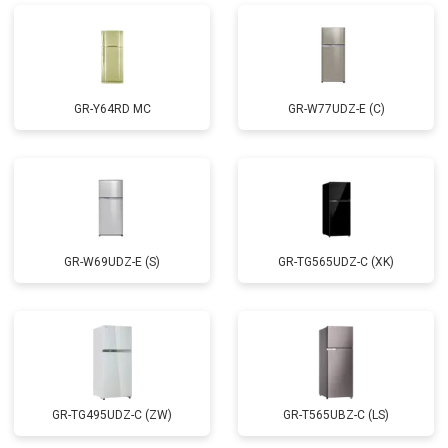
GR-Y64RD MC
GR-W77UDZ-E (C)
GR-W69UDZ-E (S)
GR-TG565UDZ-C (XK)
GR-TG495UDZ-C (ZW)
GR-T565UBZ-C (LS)