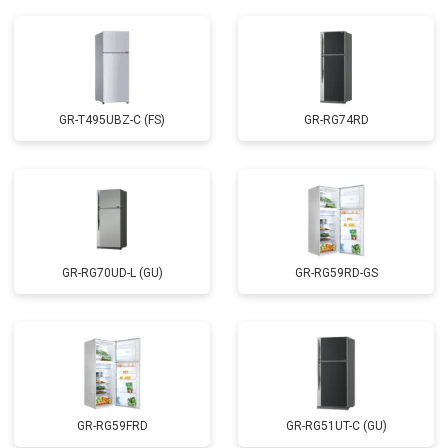
GR-T495UBZ-C (FS)
GR-RG74RD
GR-RG70UD-L (GU)
GR-RG59RD-GS
GR-RG59FRD
GR-RG51UT-C (GU)