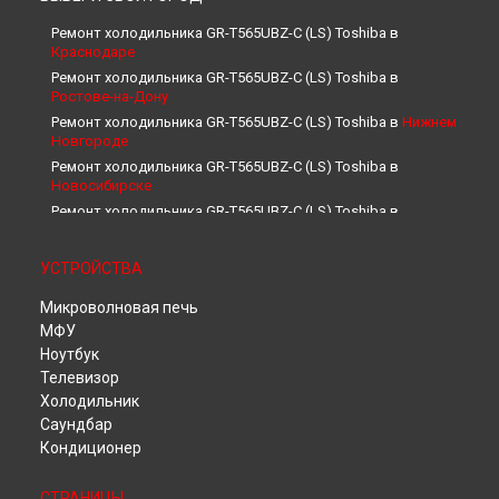
Ремонт холодильника GR-T565UBZ-C (LS) Toshiba в
Краснодаре
Ремонт холодильника GR-T565UBZ-C (LS) Toshiba в
Ростове-на-Дону
Ремонт холодильника GR-T565UBZ-C (LS) Toshiba в
Нижнем
Новгороде
Ремонт холодильника GR-T565UBZ-C (LS) Toshiba в
Новосибирске
Ремонт холодильника GR-T565UBZ-C (LS) Toshiba в
Челябинске
Ремонт холодильника GR-T565UBZ-C (LS) Toshiba в
УСТРОЙСТВА
Екатеринбурге
Ремонт холодильника GR-T565UBZ-C (LS) Toshiba в
Казани
Микроволновая печь
Ремонт холодильника GR-T565UBZ-C (LS) Toshiba в
Уфе
МФУ
Ремонт холодильника GR-T565UBZ-C (LS) Toshiba в
Ноутбук
Воронеже
Телевизор
Ремонт холодильника GR-T565UBZ-C (LS) Toshiba в
Холодильник
Волгограде
Саундбар
Ремонт холодильника GR-T565UBZ-C (LS) Toshiba в
Кондиционер
Барнауле
Ремонт холодильника GR-T565UBZ-C (LS) Toshiba в
СТРАНИЦЫ