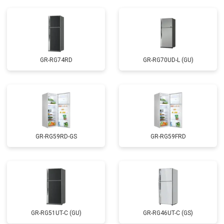
GR-RG74RD
GR-RG70UD-L (GU)
GR-RG59RD-GS
GR-RG59FRD
GR-RG51UT-C (GU)
GR-RG46UT-C (GS)