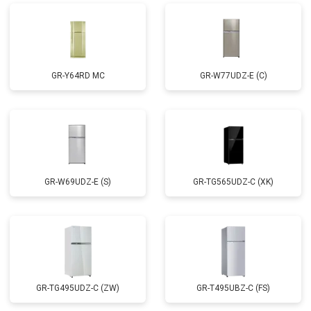
GR-Y64RD MC
GR-W77UDZ-E (C)
GR-W69UDZ-E (S)
GR-TG565UDZ-C (XK)
GR-TG495UDZ-C (ZW)
GR-T495UBZ-C (FS)