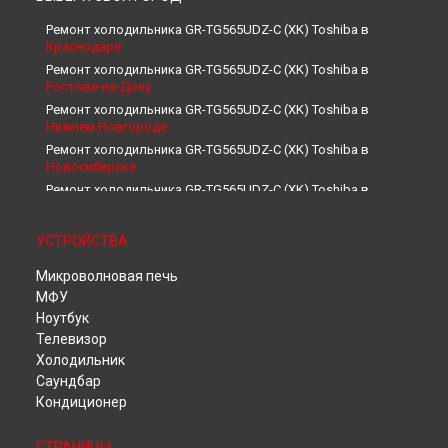
Ремонт холодильника GR-TG565UDZ-C (XK) Toshiba в
Краснодаре
Ремонт холодильника GR-TG565UDZ-C (XK) Toshiba в
Ростове-на-Дону
Ремонт холодильника GR-TG565UDZ-C (XK) Toshiba в
Нижнем Новгороде
Ремонт холодильника GR-TG565UDZ-C (XK) Toshiba в
Новосибирске
Ремонт холодильника GR-TG565UDZ-C (XK) Toshiba в
Челябинске
Ремонт холодильника GR-TG565UDZ-C (XK) Toshiba в
УСТРОЙСТВА
Екатеринбурге
Ремонт холодильника GR-TG565UDZ-C (XK) Toshiba в
Микроволновая печь
Казани
МФУ
Ремонт холодильника GR-TG565UDZ-C (XK) Toshiba в
Уфе
Ноутбук
Ремонт холодильника GR-TG565UDZ-C (XK) Toshiba в
Телевизор
Воронеже
Холодильник
Ремонт холодильника GR-TG565UDZ-C (XK) Toshiba в
Саундбар
Волгограде
Кондиционер
Ремонт холодильника GR-TG565UDZ-C (XK) Toshiba в
Барнауле
СТРАНИЦЫ