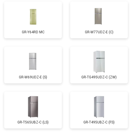
GR-Y64RD MC
GR-W77UDZ-E (C)
GR-W69UDZ-E (S)
GR-TG495UDZ-C (ZW)
GR-T565UBZ-C (LS)
GR-T495UBZ-C (FS)