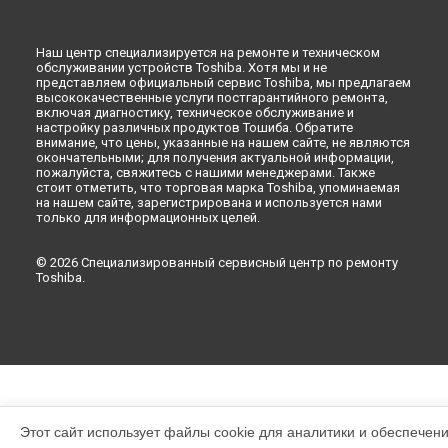
Ремонт холодильника GR-TG565UDZ-C (XK) Toshiba в
Ульяновске
Ремонт холодильника GR-TG565UDZ-C (XK) Toshiba в
Наш центр специализируется на ремонте и техническом
Кирове
обслуживании устройств Toshiba. Хотя мы и не
представляем официальный сервис Toshiba, мы предлагаем
Ремонт холодильника GR-TG565UDZ-C (XK) Toshiba в
высококачественные услуги постгарантийного ремонта,
Москве
включая диагностику, техническое обслуживание и
Ремонт холодильника GR-TG565UDZ-C (XK) Toshiba в
Санкт-
настройку различных продуктов Тошиба. Обратите
Петербурге
внимание, что цены, указанные на нашем сайте, не являются
окончательными; для получения актуальной информации,
пожалуйста, свяжитесь с нашими менеджерами. Также
стоит отметить, что торговая марка Toshiba, упоминаемая
на нашем сайте, зарегистрирована и используется нами
только для информационных целей.
© 2026 Специализированный сервисный центр по ремонту
Toshiba.
Этот сайт использует файлы cookie для аналитики и обеспечен