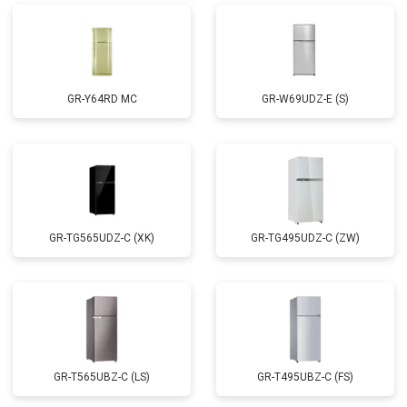
GR-Y64RD MC
GR-W69UDZ-E (S)
GR-TG565UDZ-C (XK)
GR-TG495UDZ-C (ZW)
GR-T565UBZ-C (LS)
GR-T495UBZ-C (FS)