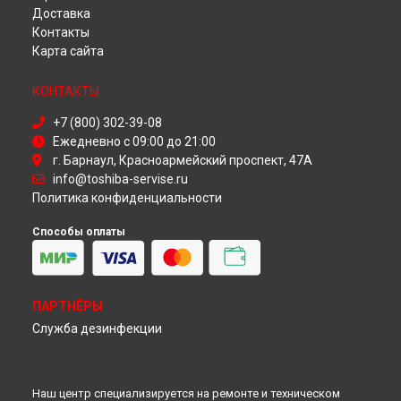
Ремонт телевизора 43L1733 Toshiba в
Красноярске
Доставка
Ремонт телевизора 43L1733 Toshiba в
Перми
Контакты
Ремонт телевизора 43L1733 Toshiba в
Ульяновске
Карта сайта
Ремонт телевизора 43L1733 Toshiba в
Кирове
Ремонт телевизора 43L1733 Toshiba в
Москве
КОНТАКТЫ
Ремонт телевизора 43L1733 Toshiba в
Санкт-Петербурге
+7 (800) 302-39-08
Ежедневно с 09:00 до 21:00
г. Барнаул, Красноармейский проспект, 47А
info@toshiba-servise.ru
Политика конфиденциальности
Способы оплаты
ПАРТНЁРЫ
Служба дезинфекции
Наш центр специализируется на ремонте и техническом