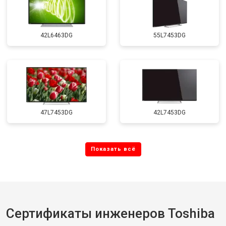
42L6463DG
55L7453DG
47L7453DG
42L7453DG
Сертификаты инженеров Toshiba