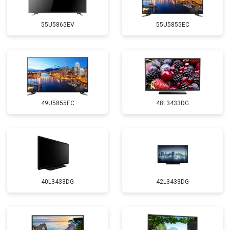
55U5865EV
55U5855EC
49U5855EC
48L3433DG
40L3433DG
42L3433DG