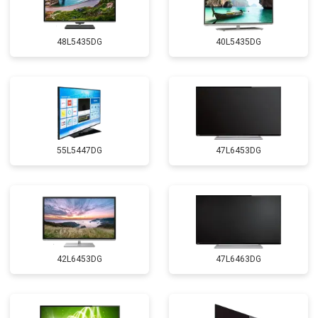
48L5435DG
40L5435DG
55L5447DG
47L6453DG
42L6453DG
47L6463DG