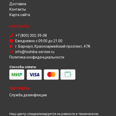
Ремонт телевизора 43U6769 Toshiba в
Красноярске
Доставка
Ремонт телевизора 43U6769 Toshiba в
Перми
Контакты
Ремонт телевизора 43U6769 Toshiba в
Ульяновске
Карта сайта
Ремонт телевизора 43U6769 Toshiba в
Кирове
Ремонт телевизора 43U6769 Toshiba в
Москве
КОНТАКТЫ
Ремонт телевизора 43U6769 Toshiba в
Санкт-Петербурге
+7 (800) 302-39-08
Ежедневно с 09:00 до 21:00
г. Барнаул, Красноармейский проспект, 47А
info@toshiba-servise.ru
Политика конфиденциальности
Способы оплаты
ПАРТНЁРЫ
Служба дезинфекции
Наш центр специализируется на ремонте и техническом