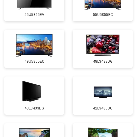
55U5865EV
55U5855EC
49U5855EC
48L3433DG
40L3433DG
42L3433DG