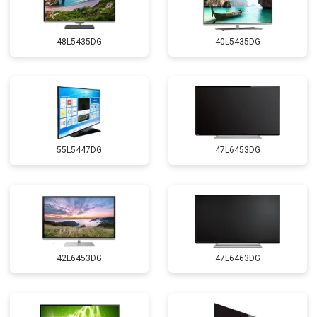
48L5435DG
40L5435DG
55L5447DG
47L6453DG
42L6453DG
47L6463DG