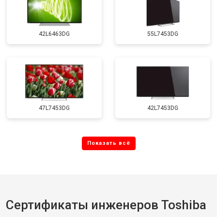
42L6463DG
55L7453DG
47L7453DG
42L7453DG
Сертификаты инженеров Toshiba