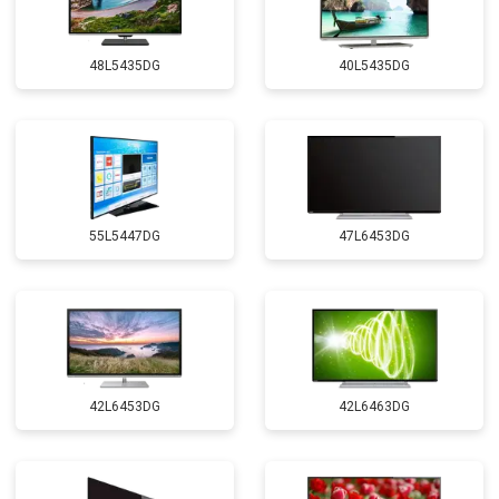
48L5435DG
40L5435DG
55L5447DG
47L6453DG
42L6453DG
42L6463DG