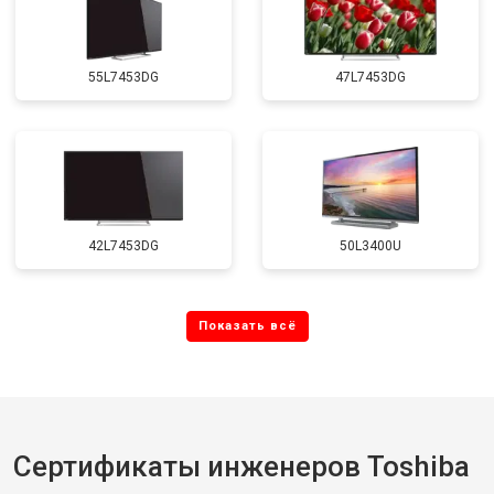
55L7453DG
47L7453DG
42L7453DG
50L3400U
Сертификаты инженеров Toshiba