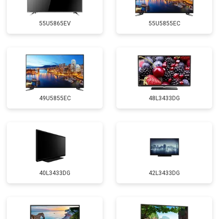
55U5865EV
55U5855EC
49U5855EC
48L3433DG
40L3433DG
42L3433DG