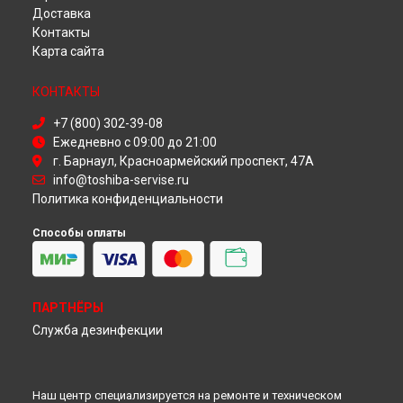
Доставка
Ремонт телевизора 47L6463DG Toshiba в
Красноярске
Контакты
Ремонт телевизора 47L6463DG Toshiba в
Перми
Карта сайта
Ремонт телевизора 47L6463DG Toshiba в
Ульяновске
Ремонт телевизора 47L6463DG Toshiba в
Кирове
КОНТАКТЫ
Ремонт телевизора 47L6463DG Toshiba в
Москве
Ремонт телевизора 47L6463DG Toshiba в
Санкт-Петербурге
+7 (800) 302-39-08
Ежедневно с 09:00 до 21:00
г. Барнаул, Красноармейский проспект, 47А
info@toshiba-servise.ru
Политика конфиденциальности
Способы оплаты
ПАРТНЁРЫ
Служба дезинфекции
Наш центр специализируется на ремонте и техническом