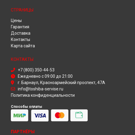
Диагностика телевизора Toshiba в
Тюмени
Диагностика телевизора Toshiba в
Иркутске
СТРАНИЦЫ
Диагностика телевизора Toshiba в
Самаре
Цены
Диагностика телевизора Toshiba в
Омске
Гарантия
Диагностика телевизора Toshiba в
Красноярске
Доставка
Диагностика телевизора Toshiba в
Перми
Контакты
Диагностика телевизора Toshiba в
Ульяновске
Карта сайта
Диагностика телевизора Toshiba в
Кирове
Диагностика телевизора Toshiba в
Москве
КОНТАКТЫ
Диагностика телевизора Toshiba в
Санкт-Петербурге
+7 (800) 350-44-53
Ежедневно с 09:00 до 21:00
г. Барнаул, Красноармейский проспект, 47А
info@toshiba-servise.ru
Политика конфиденциальности
Способы оплаты
ПАРТНЁРЫ