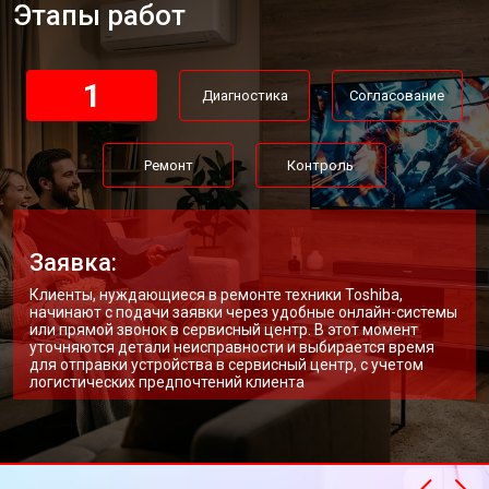
Этапы работ
Замена трансформаторов
от 4800 ₽
Заказать
подсветки
1
Диагностика
Согласование
Ремонт
Контроль
Заявка:
Клиенты, нуждающиеся в ремонте техники Toshiba,
начинают с подачи заявки через удобные онлайн-системы
или прямой звонок в сервисный центр. В этот момент
уточняются детали неисправности и выбирается время
для отправки устройства в сервисный центр, с учетом
логистических предпочтений клиента