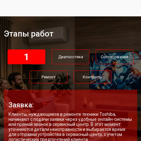
Замена матрицы телевизора
от 5500 ₽
Заказать
Toshiba
Прошивка телевизора Toshiba
от 3900 ₽
Заказать
Этапы работ
Замена трансформаторов
от 4800 ₽
Заказать
подсветки
1
Диагностика
Согласование
Ремонт
Контроль
Заявка:
Клиенты, нуждающиеся в ремонте техники Toshiba,
начинают с подачи заявки через удобные онлайн-системы
или прямой звонок в сервисный центр. В этот момент
уточняются детали неисправности и выбирается время
для отправки устройства в сервисный центр, с учетом
логистических предпочтений клиента