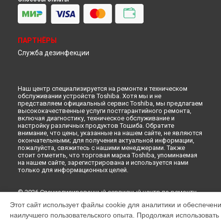
Замена кнопок управления телевизора Toshiba в
Кирове
Замена кнопок управления телевизора Toshiba в
Москве
Замена кнопок управления телевизора Toshiba в
Санкт-
Петербурге
ПАРТНЁРЫ
Служба дезинфекции
Наш центр специализируется на ремонте и техническом
обслуживании устройств Toshiba. Хотя мы и не
представляем официальный сервис Toshiba, мы предлагаем
высококачественные услуги постгарантийного ремонта,
включая диагностику, техническое обслуживание и
настройку различных продуктов Тошиба. Обратите
внимание, что цены, указанные на нашем сайте, не являются
окончательными; для получения актуальной информации,
пожалуйста, свяжитесь с нашими менеджерами. Также
стоит отметить, что торговая марка Toshiba, упоминаемая
на нашем сайте, зарегистрирована и используется нами
только для информационных целей.
© 2026 Специализированный сервисный центр по ремонту
Toshiba.
Этот сайт использует файлы cookie для аналитики и обеспечен
наилучшего пользовательского опыта. Продолжая использовать э