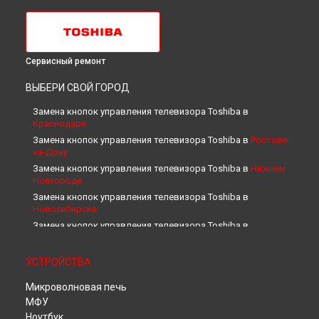
Сервисный ремонт
ВЫБЕРИ СВОЙ ГОРОД
Замена кнопок управления телевизора Toshiba в
Краснодаре
Замена кнопок управления телевизора Toshiba в
Ростове-
на-Дону
Замена кнопок управления телевизора Toshiba в
Нижнем
Новгороде
Замена кнопок управления телевизора Toshiba в
Новосибирске
Замена кнопок управления телевизора Toshiba в
Челябинске
Замена кнопок управления телевизора Toshiba в
УСТРОЙСТВА
Екатеринбурге
Замена кнопок управления телевизора Toshiba в
Казани
Микроволновая печь
Замена кнопок управления телевизора Toshiba в
Уфе
МФУ
Замена кнопок управления телевизора Toshiba в
Ноутбук